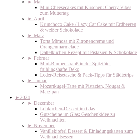
►
Mai
Mini Cheesecakes mit Kirschen: Cherry Vibes
zum Muttertag
►
April
Krunchoco Cake / Lazy Cat Cake mit Erdbeeren
& weißer Schokolade
►
März
Torta Mimosa mit Zitronencreme und
Orangenmarmelade
Dattelkuchen Rezept mit Pistazien & Schokolade
►
Februar
Mini-Blumenstrauß in der Spitztüte:
frühlingshafte Deko
Leder-Reisetasche & Pack-Tipps für Städtetrips
►
Januar
Mozartkugel-Tarte mit Pistazien, Nougat &
Marzipan
►
2024
►
Dezember
Lebkuchen-Dessert im Glas
Gutscheine im Glas: Geschenkidee zu
Weihnachten
►
November
Vanillekipferl Dessert & Einladungskarten zum
Weihnachtsessen