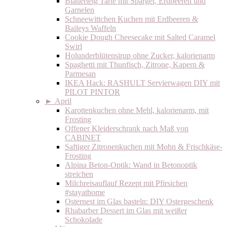
Blätterteig Tarte mit Spargel, Erdbeeren und
Garnelen
Schneewittchen Kuchen mit Erdbeeren &
Baileys Waffeln
Cookie Dough Cheesecake mit Salted Caramel
Swirl
Holunderblütensirup ohne Zucker, kalorienarm
Spaghetti mit Thunfisch, Zitrone, Kapern &
Parmesan
IKEA Hack: RASHULT Servierwagen DIY mit
PILOT PINTOR
►
April
Karottenkuchen ohne Mehl, kalorienarm, mit
Frosting
Offener Kleiderschrank nach Maß von
CABINET
Saftiger Zitronenkuchen mit Mohn & Frischkäse-
Frosting
Alpina Beton-Optik: Wand in Betonoptik
streichen
Milchreisauflauf Rezept mit Pfirsichen
#stayathome
Osternest im Glas basteln: DIY Ostergeschenk
Rhabarber Dessert im Glas mit weißer
Schokolade