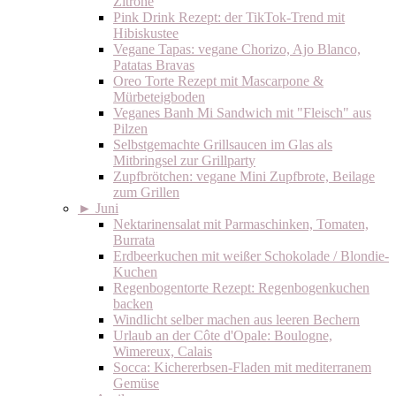
Zitrone
Pink Drink Rezept: der TikTok-Trend mit
Hibiskustee
Vegane Tapas: vegane Chorizo, Ajo Blanco,
Patatas Bravas
Oreo Torte Rezept mit Mascarpone &
Mürbeteigboden
Veganes Banh Mi Sandwich mit "Fleisch" aus
Pilzen
Selbstgemachte Grillsaucen im Glas als
Mitbringsel zur Grillparty
Zupfbrötchen: vegane Mini Zupfbrote, Beilage
zum Grillen
►
Juni
Nektarinensalat mit Parmaschinken, Tomaten,
Burrata
Erdbeerkuchen mit weißer Schokolade / Blondie-
Kuchen
Regenbogentorte Rezept: Regenbogenkuchen
backen
Windlicht selber machen aus leeren Bechern
Urlaub an der Côte d'Opale: Boulogne,
Wimereux, Calais
Socca: Kichererbsen-Fladen mit mediterranem
Gemüse