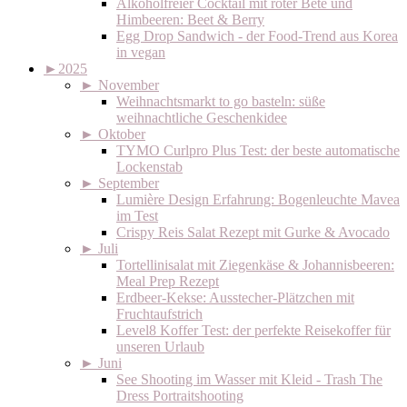
Alkoholfreier Cocktail mit roter Bete und
Himbeeren: Beet & Berry
Egg Drop Sandwich - der Food-Trend aus Korea
in vegan
►
2025
►
November
Weihnachtsmarkt to go basteln: süße
weihnachtliche Geschenkidee
►
Oktober
TYMO Curlpro Plus Test: der beste automatische
Lockenstab
►
September
Lumière Design Erfahrung: Bogenleuchte Mavea
im Test
Crispy Reis Salat Rezept mit Gurke & Avocado
►
Juli
Tortellinisalat mit Ziegenkäse & Johannisbeeren:
Meal Prep Rezept
Erdbeer-Kekse: Ausstecher-Plätzchen mit
Fruchtaufstrich
Level8 Koffer Test: der perfekte Reisekoffer für
unseren Urlaub
►
Juni
See Shooting im Wasser mit Kleid - Trash The
Dress Portraitshooting