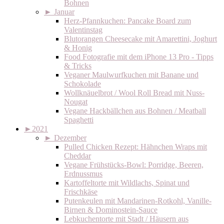
Bohnen
►
Januar
Herz-Pfannkuchen: Pancake Board zum
Valentinstag
Blutorangen Cheesecake mit Amarettini, Joghurt
& Honig
Food Fotografie mit dem iPhone 13 Pro - Tipps
& Tricks
Veganer Maulwurfkuchen mit Banane und
Schokolade
Wollknäuelbrot / Wool Roll Bread mit Nuss-
Nougat
Vegane Hackbällchen aus Bohnen / Meatball
Spaghetti
►
2021
►
Dezember
Pulled Chicken Rezept: Hähnchen Wraps mit
Cheddar
Vegane Frühstücks-Bowl: Porridge, Beeren,
Erdnussmus
Kartoffeltorte mit Wildlachs, Spinat und
Frischkäse
Putenkeulen mit Mandarinen-Rotkohl, Vanille-
Birnen & Dominostein-Sauce
Lebkuchentorte mit Stadt / Häusern aus