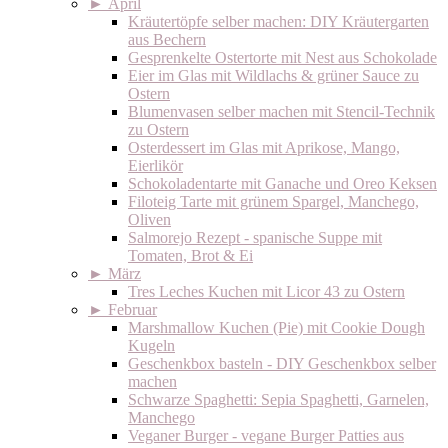
►
April
Kräutertöpfe selber machen: DIY Kräutergarten
aus Bechern
Gesprenkelte Ostertorte mit Nest aus Schokolade
Eier im Glas mit Wildlachs & grüner Sauce zu
Ostern
Blumenvasen selber machen mit Stencil-Technik
zu Ostern
Osterdessert im Glas mit Aprikose, Mango,
Eierlikör
Schokoladentarte mit Ganache und Oreo Keksen
Filoteig Tarte mit grünem Spargel, Manchego,
Oliven
Salmorejo Rezept - spanische Suppe mit
Tomaten, Brot & Ei
►
März
Tres Leches Kuchen mit Licor 43 zu Ostern
►
Februar
Marshmallow Kuchen (Pie) mit Cookie Dough
Kugeln
Geschenkbox basteln - DIY Geschenkbox selber
machen
Schwarze Spaghetti: Sepia Spaghetti, Garnelen,
Manchego
Veganer Burger - vegane Burger Patties aus