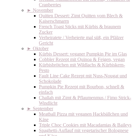
Cranberries
►
November
Quitten Dessert: Zimt Quitten vom Blech &
Kaiserschmarrn
French Toast Sticks mit Kürbis & braunem
Zucker
Verheiratete / Verheierte mal süß, ein Pfälzer
Gericht
►
Oktober
Kürbis Dessert: veganer Pumpkin Pie im Glas
Cobbler Rezept mit Quinoa & Feigen, vegan
Kürbisbrötchen mit Wildlachs & Kürbiskern-
Pesto
Fault Line Cake Rezept mit Nuss-Nougat und
Schokolade
Pumpkin Pie Rezept mit Bourbon, schnell &
einfach
Challah mit Zimt & Pflaumenmus / Fimo Strick-
Windlicht
►
September
Meatball Pizza mit veganen Hackbällchen und
Käse
Triple Choc Cookies mit Macadamias & Baileys
Spaghetti-Auflauf mit vegetarischer Bolognese
und Käse