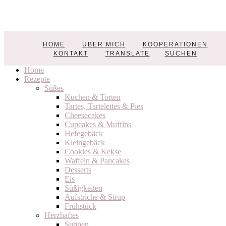
Nicest Things
HOME
ÜBER MICH
KOOPERATIONEN
Food, Interior, DIY
KONTAKT
TRANSLATE
SUCHEN
Home
Rezepte
Süßes
Kuchen & Torten
Tartes, Tartelettes & Pies
Cheesecakes
Cupcakes & Muffins
Hefegebäck
Kleingebäck
Cookies & Kekse
Waffeln & Pancakes
Desserts
Eis
Süßigkeiten
Aufstriche & Sirup
Frühstück
Herzhaftes
Suppen