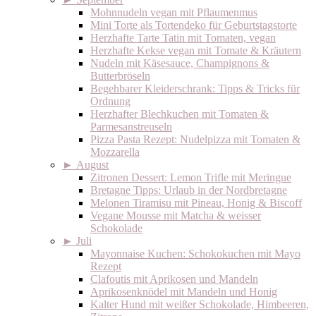
Mohnnudeln vegan mit Pflaumenmus
Mini Torte als Tortendeko für Geburtstagstorte
Herzhafte Tarte Tatin mit Tomaten, vegan
Herzhafte Kekse vegan mit Tomate & Kräutern
Nudeln mit Käsesauce, Champignons &
Butterbröseln
Begehbarer Kleiderschrank: Tipps & Tricks für
Ordnung
Herzhafter Blechkuchen mit Tomaten &
Parmesanstreuseln
Pizza Pasta Rezept: Nudelpizza mit Tomaten &
Mozzarella
►
August
Zitronen Dessert: Lemon Trifle mit Meringue
Bretagne Tipps: Urlaub in der Nordbretagne
Melonen Tiramisu mit Pineau, Honig & Biscoff
Vegane Mousse mit Matcha & weisser
Schokolade
►
Juli
Mayonnaise Kuchen: Schokokuchen mit Mayo
Rezept
Clafoutis mit Aprikosen und Mandeln
Aprikosenknödel mit Mandeln und Honig
Kalter Hund mit weißer Schokolade, Himbeeren,