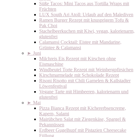
Süße Tacos: Mini Tacos aus Tortilla Wraps mit
Früchten
LUX South Ari Atoll: Urlaub auf den Malediven
Ramen Burger Rezept mit knusprigem Tofu &
Pak Choi
Stachelbeerkuchen mit Kiwi, vegan, kalorienarm,
glutenfrei
Calamansi Cocktail: Eistee mit Mandarine,
Grüntee & Calamansi
►
Juni
Milchreis Eis Rezept mit Kirschen ohne
Eismaschine
Windbeutel Torte Rezept mit Weinbergpfirsichen
Kirschmarmelade mit Schokolade Rezept
Risoni Risotto mit Chili Garnelen & Kallstadter
Löwenfestival
Vegane Tarte mit Himbeeren, kalorienarm und
glutenfrei
►
Mai
Pizza Bianca Rezept mit Kichererbsencreme,
Kapern, Salami
Mairübchen Salat mit Ziegenkäse, Spargel &
Pekannüssen
Erdbeer Gugelhupf mit Pistazien Cheesecake
Füllung