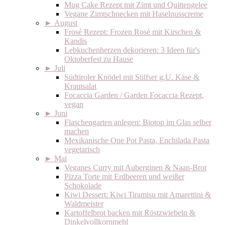
Mug Cake Rezept mit Zimt und Quittengelee
Vegane Zimtschnecken mit Haselnusscreme
►
August
Frosé Rezept: Frozen Rosé mit Kirschen &
Kandis
Lebkuchenherzen dekorieren: 3 Ideen für's
Oktoberfest zu Hause
►
Juli
Südtiroler Knödel mit Stilfser g.U. Käse &
Krautsalat
Focaccia Garden / Garden Focaccia Rezept,
vegan
►
Juni
Flaschengarten anlegen: Biotop im Glas selber
machen
Mexikanische One Pot Pasta, Enchilada Pasta
vegetarisch
►
Mai
Veganes Curry mit Auberginen & Naan-Brot
Pizza Torte mit Erdbeeren und weißer
Schokolade
Kiwi Dessert: Kiwi Tiramisu mit Amarettini &
Waldmeister
Kartoffelbrot backen mit Röstzwiebeln &
Dinkelvollkornmehl