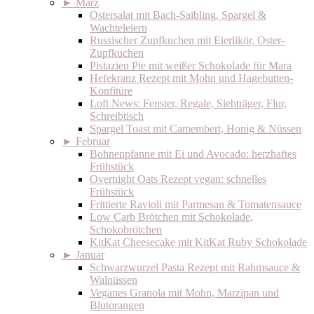
►
März
Ostersalat mit Bach-Saibling, Spargel &
Wachteleiern
Russischer Zupfkuchen mit Eierlikör, Oster-
Zupfkuchen
Pistazien Pie mit weißer Schokolade für Mara
Hefekranz Rezept mit Mohn und Hagebutten-
Konfitüre
Loft News: Fenster, Regale, Siebträger, Flur,
Schreibtisch
Spargel Toast mit Camembert, Honig & Nüssen
►
Februar
Bohnenpfanne mit Ei und Avocado: herzhaftes
Frühstück
Overnight Oats Rezept vegan: schnelles
Frühstück
Frittierte Ravioli mit Parmesan & Tomatensauce
Low Carb Brötchen mit Schokolade,
Schokobrötchen
KitKat Cheesecake mit KitKat Ruby Schokolade
►
Januar
Schwarzwurzel Pasta Rezept mit Rahmsauce &
Walnüssen
Veganes Granola mit Mohn, Marzipan und
Blutorangen