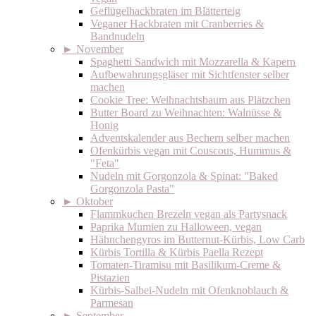
Geflügelhackbraten im Blätterteig
Veganer Hackbraten mit Cranberries &
Bandnudeln
►
November
Spaghetti Sandwich mit Mozzarella & Kapern
Aufbewahrungsgläser mit Sichtfenster selber
machen
Cookie Tree: Weihnachtsbaum aus Plätzchen
Butter Board zu Weihnachten: Walnüsse &
Honig
Adventskalender aus Bechern selber machen
Ofenkürbis vegan mit Couscous, Hummus &
"Feta"
Nudeln mit Gorgonzola & Spinat: "Baked
Gorgonzola Pasta"
►
Oktober
Flammkuchen Brezeln vegan als Partysnack
Paprika Mumien zu Halloween, vegan
Hähnchengyros im Butternut-Kürbis, Low Carb
Kürbis Tortilla & Kürbis Paella Rezept
Tomaten-Tiramisu mit Basilikum-Creme &
Pistazien
Kürbis-Salbei-Nudeln mit Ofenknoblauch &
Parmesan
►
September