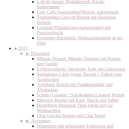
Loft im Januar: Wohnbereich, Küche,
Badezimmer
Low Carb Quarkauflauf Rezept, kalorienarm
Topinambur Gnocchi Rezept mit Haselnuss
Bröseln
Gesunde Pfannkuchen (kalorienarm) mit
Passionsfrucht
Dezember Rückblick: Weihnachtsmärkte in der
Pfalz
►
2019
►
Dezember
Mikado Dessert: Mikado Tiramisu mit Nougat
und Vanille
Leberwursttorte / herzhafte Torte mit Leberwurst
Spekulatius Likör vegan, Rezept + Etikett zum
Ausdrucken
Apfeltarte Rezept mit Vanillepudding und
Ahornsirup
Schoko Lasagne / Schokoladen Lasagne Rezept
Maronen Risotto mit Käse, Speck und Salbei
Heidelberg Shopping Tipps (nicht nur) zu
Weihnachten
Chai Gewürz Rezept und Chai Sterne
►
November
Wintertorte mit gebrannten Erdnüssen und