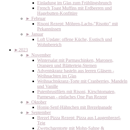
Einladung im Glas zum Frühlingsbrunch
French Toast Muffins mit Erdbeeren und
Hagebutten-Konfitüre
►
Februar
Risoni Rezept: Möhren-Lachs-"Risotto" mit
Pekannüssen
►
Januar
Loft Update: offene Küche, Esstisch und
Wohnbereich
►
2023
►
November
Wintersalat mit Parmaschinken, Maronen,
Orangen und Blätterteig-Sternen
Adventskranz basteln aus leeren Gläsern -
Weihnachten im Glas
Weihnachtskranz-Torte mit Cranberries, Mandeln
und Vanille
Putenbrustfilets mit Risoni, Kirschtomaten,
Parmesan - einfaches One Pan Rezept
►
Oktober
Honig-Senf-Hähnchen mit Brezelpanade
►
September
Brezel Pizza Rezept: Pizza aus Laugenbrezel-
Teig
Zwetschgentorte mit Mohn-Sahne &