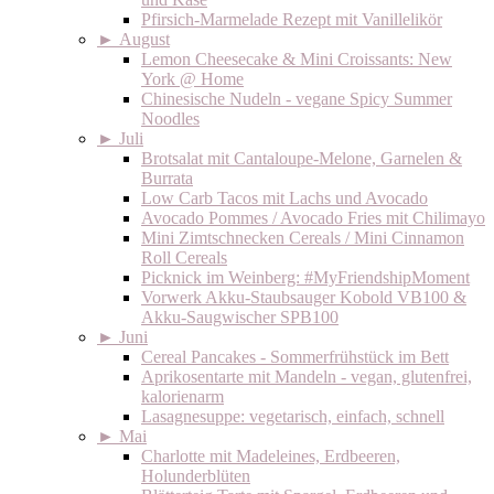
Pfirsich-Marmelade Rezept mit Vanillelikör
►
August
Lemon Cheesecake & Mini Croissants: New
York @ Home
Chinesische Nudeln - vegane Spicy Summer
Noodles
►
Juli
Brotsalat mit Cantaloupe-Melone, Garnelen &
Burrata
Low Carb Tacos mit Lachs und Avocado
Avocado Pommes / Avocado Fries mit Chilimayo
Mini Zimtschnecken Cereals / Mini Cinnamon
Roll Cereals
Picknick im Weinberg: #MyFriendshipMoment
Vorwerk Akku-Staubsauger Kobold VB100 &
Akku-Saugwischer SPB100
►
Juni
Cereal Pancakes - Sommerfrühstück im Bett
Aprikosentarte mit Mandeln - vegan, glutenfrei,
kalorienarm
Lasagnesuppe: vegetarisch, einfach, schnell
►
Mai
Charlotte mit Madeleines, Erdbeeren,
Holunderblüten