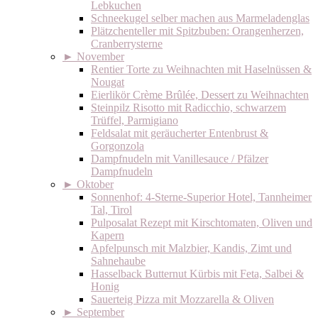
Lebkuchen
Schneekugel selber machen aus Marmeladenglas
Plätzchenteller mit Spitzbuben: Orangenherzen,
Cranberrysterne
►
November
Rentier Torte zu Weihnachten mit Haselnüssen &
Nougat
Eierlikör Crème Brûlée, Dessert zu Weihnachten
Steinpilz Risotto mit Radicchio, schwarzem
Trüffel, Parmigiano
Feldsalat mit geräucherter Entenbrust &
Gorgonzola
Dampfnudeln mit Vanillesauce / Pfälzer
Dampfnudeln
►
Oktober
Sonnenhof: 4-Sterne-Superior Hotel, Tannheimer
Tal, Tirol
Pulposalat Rezept mit Kirschtomaten, Oliven und
Kapern
Apfelpunsch mit Malzbier, Kandis, Zimt und
Sahnehaube
Hasselback Butternut Kürbis mit Feta, Salbei &
Honig
Sauerteig Pizza mit Mozzarella & Oliven
►
September