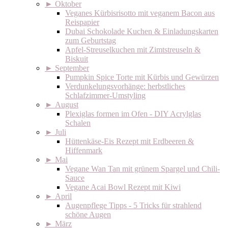
►
Oktober
Veganes Kürbisrisotto mit veganem Bacon aus
Reispapier
Dubai Schokolade Kuchen & Einladungskarten
zum Geburtstag
Apfel-Streuselkuchen mit Zimtstreuseln &
Biskuit
►
September
Pumpkin Spice Torte mit Kürbis und Gewürzen
Verdunkelungsvorhänge: herbstliches
Schlafzimmer-Umstyling
►
August
Plexiglas formen im Ofen - DIY Acrylglas
Schalen
►
Juli
Hüttenkäse-Eis Rezept mit Erdbeeren &
Hiffenmark
►
Mai
Vegane Wan Tan mit grünem Spargel und Chili-
Sauce
Vegane Acai Bowl Rezept mit Kiwi
►
April
Augenpflege Tipps - 5 Tricks für strahlend
schöne Augen
►
März