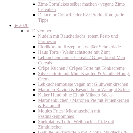
Zimt-Cornflakes selber machen / vegane Zimt-
Cerealien
Datacolor ColorReader EZ: Produktfotografie
Tipps
►
2020
►
Dezember
Nudeln mit Räucherlachs, rotem Pesto und
Parmesan
Eierlikörtarte Rezept mit weißer Schokolade
Haus Torte / Weihnachtstorte mit Zimt
Lebkuchenmänner Cereals / Gingerbread Men
Cereals
Crêpe Kuchen / Crêpes-Torte mit Tonkacreme
Silvestertorte mit Mini-Krapfen & Vanille-Honig-
Creme
Lebkuchenmousse vegan mit Glühweinkirschen
Maronen Ravioli & Besuch beim Weingut Schier
Kalter Hund ohne Ei mit Mikado Sticks
Maronenkuchen / Maronen Pie mit Pinienkernen
& Karamell
Moules Frites: Miesmuscheln mit
Pastinakenpommes
Spekulatius-Trifle: Weihnachts-Trifle mit
Zimtkirschen
Gefüllte Süßkartoffeln mit Ricotta, Wildlachs &