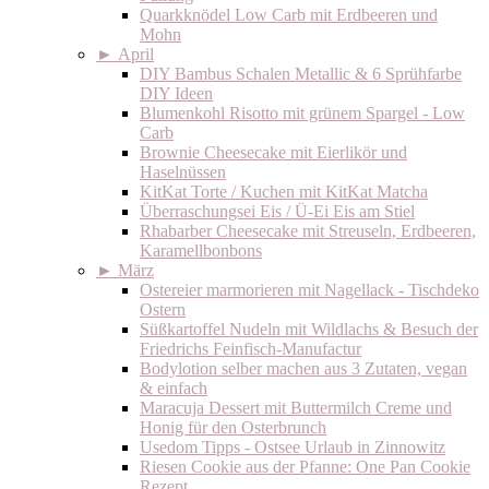
Quarkknödel Low Carb mit Erdbeeren und
Mohn
►
April
DIY Bambus Schalen Metallic & 6 Sprühfarbe
DIY Ideen
Blumenkohl Risotto mit grünem Spargel - Low
Carb
Brownie Cheesecake mit Eierlikör und
Haselnüssen
KitKat Torte / Kuchen mit KitKat Matcha
Überraschungsei Eis / Ü-Ei Eis am Stiel
Rhabarber Cheesecake mit Streuseln, Erdbeeren,
Karamellbonbons
►
März
Ostereier marmorieren mit Nagellack - Tischdeko
Ostern
Süßkartoffel Nudeln mit Wildlachs & Besuch der
Friedrichs Feinfisch-Manufactur
Bodylotion selber machen aus 3 Zutaten, vegan
& einfach
Maracuja Dessert mit Buttermilch Creme und
Honig für den Osterbrunch
Usedom Tipps - Ostsee Urlaub in Zinnowitz
Riesen Cookie aus der Pfanne: One Pan Cookie
Rezept