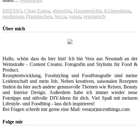
unten…
Weiterlesen
BRESSO
,
Clean Eating
,
glutenfrei
,
Hauptgerichte
,
Kichererbsen
,
mediterran
,
Pfannkuchen
,
Socca
,
vegan
,
vegetarisch
Über mich
Hallo, schön dass du hier bist! Ich bin Vera aus Neustadt an der
Weinstraße - Content Creator, Fotografin und Stylistin für Food &
Product.
Rezeptentwicklung, Foodstyling und Foodfotografie sind meine
Leidenschaft und mein Job. Neben kreativen, saisonalen Rezepten
findest du hier auch andere genussvolle Themen wie Reisen, Beauty
und Interior Design. Außerdem habe ich immer wieder neue
Fototipps und stilvolle DIY-Ideen für dich. Viel Spaß mit meinem
Lifestyle- und Foodblog - lass dich inspirieren!
Bei Fragen schreib mir gerne eine Mail: vera(at)nicestthings.com
Folge mir