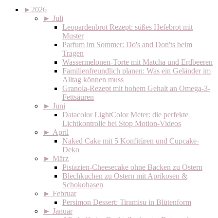
►
2026
►
Juli
Leopardenbrot Rezept: süßes Hefebrot mit
Muster
Parfum im Sommer: Do's and Don'ts beim
Tragen
Wassermelonen-Torte mit Matcha und Erdbeeren
Familienfreundlich planen: Was ein Geländer im
Alltag können muss
Granola-Rezept mit hohem Gehalt an Omega-3-
Fettsäuren
►
Juni
Datacolor LightColor Meter: die perfekte
Lichtkontrolle bei Stop Motion-Videos
►
April
Naked Cake mit 5 Konfitüren und Cupcake-
Deko
►
März
Pistazien-Cheesecake ohne Backen zu Ostern
Blechkuchen zu Ostern mit Aprikosen &
Schokohasen
►
Februar
Persimon Dessert: Tiramisu in Blütenform
►
Januar