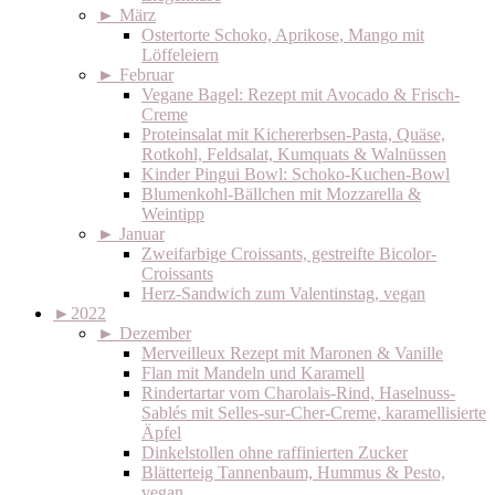
►
März
Ostertorte Schoko, Aprikose, Mango mit
Löffeleiern
►
Februar
Vegane Bagel: Rezept mit Avocado & Frisch-
Creme
Proteinsalat mit Kichererbsen-Pasta, Quäse,
Rotkohl, Feldsalat, Kumquats & Walnüssen
Kinder Pingui Bowl: Schoko-Kuchen-Bowl
Blumenkohl-Bällchen mit Mozzarella &
Weintipp
►
Januar
Zweifarbige Croissants, gestreifte Bicolor-
Croissants
Herz-Sandwich zum Valentinstag, vegan
►
2022
►
Dezember
Merveilleux Rezept mit Maronen & Vanille
Flan mit Mandeln und Karamell
Rindertartar vom Charolais-Rind, Haselnuss-
Sablés mit Selles-sur-Cher-Creme, karamellisierte
Äpfel
Dinkelstollen ohne raffinierten Zucker
Blätterteig Tannenbaum, Hummus & Pesto,
vegan