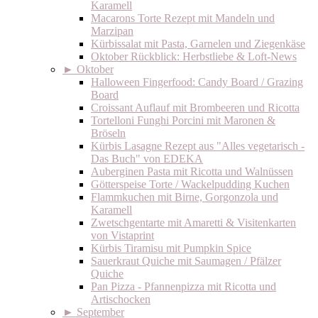
Karamell
Macarons Torte Rezept mit Mandeln und
Marzipan
Kürbissalat mit Pasta, Garnelen und Ziegenkäse
Oktober Rückblick: Herbstliebe & Loft-News
►
Oktober
Halloween Fingerfood: Candy Board / Grazing
Board
Croissant Auflauf mit Brombeeren und Ricotta
Tortelloni Funghi Porcini mit Maronen &
Bröseln
Kürbis Lasagne Rezept aus "Alles vegetarisch -
Das Buch" von EDEKA
Auberginen Pasta mit Ricotta und Walnüssen
Götterspeise Torte / Wackelpudding Kuchen
Flammkuchen mit Birne, Gorgonzola und
Karamell
Zwetschgentarte mit Amaretti & Visitenkarten
von Vistaprint
Kürbis Tiramisu mit Pumpkin Spice
Sauerkraut Quiche mit Saumagen / Pfälzer
Quiche
Pan Pizza - Pfannenpizza mit Ricotta und
Artischocken
►
September