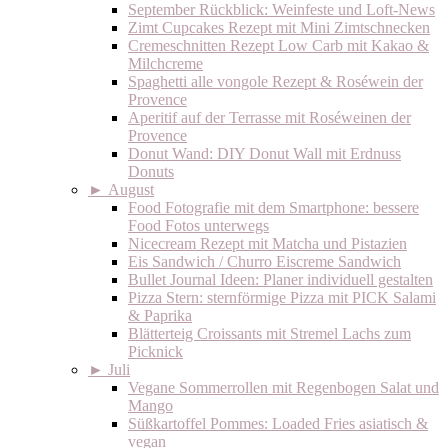
September Rückblick: Weinfeste und Loft-News
Zimt Cupcakes Rezept mit Mini Zimtschnecken
Cremeschnitten Rezept Low Carb mit Kakao &
Milchcreme
Spaghetti alle vongole Rezept & Roséwein der
Provence
Aperitif auf der Terrasse mit Roséweinen der
Provence
Donut Wand: DIY Donut Wall mit Erdnuss
Donuts
►
August
Food Fotografie mit dem Smartphone: bessere
Food Fotos unterwegs
Nicecream Rezept mit Matcha und Pistazien
Eis Sandwich / Churro Eiscreme Sandwich
Bullet Journal Ideen: Planer individuell gestalten
Pizza Stern: sternförmige Pizza mit PICK Salami
& Paprika
Blätterteig Croissants mit Stremel Lachs zum
Picknick
►
Juli
Vegane Sommerrollen mit Regenbogen Salat und
Mango
Süßkartoffel Pommes: Loaded Fries asiatisch &
vegan