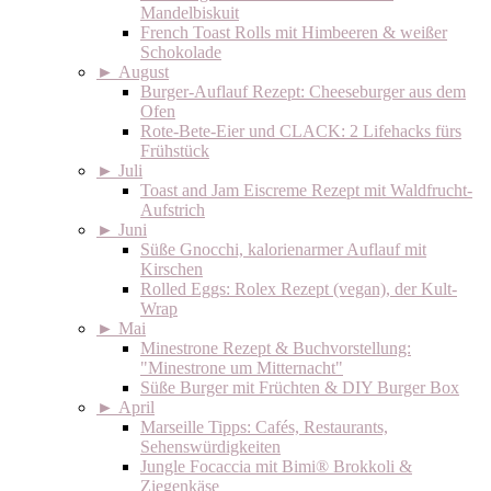
Mandelbiskuit
French Toast Rolls mit Himbeeren & weißer
Schokolade
►
August
Burger-Auflauf Rezept: Cheeseburger aus dem
Ofen
Rote-Bete-Eier und CLACK: 2 Lifehacks fürs
Frühstück
►
Juli
Toast and Jam Eiscreme Rezept mit Waldfrucht-
Aufstrich
►
Juni
Süße Gnocchi, kalorienarmer Auflauf mit
Kirschen
Rolled Eggs: Rolex Rezept (vegan), der Kult-
Wrap
►
Mai
Minestrone Rezept & Buchvorstellung:
"Minestrone um Mitternacht"
Süße Burger mit Früchten & DIY Burger Box
►
April
Marseille Tipps: Cafés, Restaurants,
Sehenswürdigkeiten
Jungle Focaccia mit Bimi® Brokkoli &
Ziegenkäse