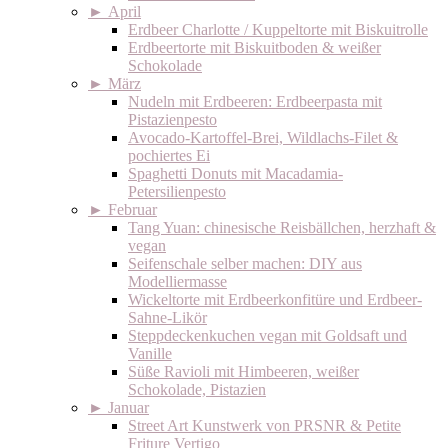
►
April
Erdbeer Charlotte / Kuppeltorte mit Biskuitrolle
Erdbeertorte mit Biskuitboden & weißer
Schokolade
►
März
Nudeln mit Erdbeeren: Erdbeerpasta mit
Pistazienpesto
Avocado-Kartoffel-Brei, Wildlachs-Filet &
pochiertes Ei
Spaghetti Donuts mit Macadamia-
Petersilienpesto
►
Februar
Tang Yuan: chinesische Reisbällchen, herzhaft &
vegan
Seifenschale selber machen: DIY aus
Modelliermasse
Wickeltorte mit Erdbeerkonfitüre und Erdbeer-
Sahne-Likör
Steppdeckenkuchen vegan mit Goldsaft und
Vanille
Süße Ravioli mit Himbeeren, weißer
Schokolade, Pistazien
►
Januar
Street Art Kunstwerk von PRSNR & Petite
Friture Vertigo