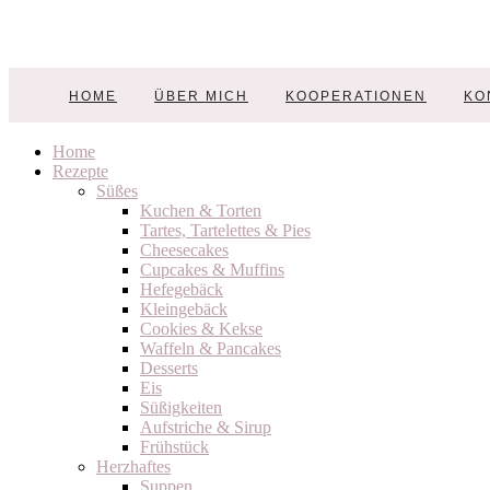
Nicest Things
HOME
ÜBER MICH
KOOPERATIONEN
KO
Food, Interior, DIY
Home
Rezepte
Süßes
Kuchen & Torten
Tartes, Tartelettes & Pies
Cheesecakes
Cupcakes & Muffins
Hefegebäck
Kleingebäck
Cookies & Kekse
Waffeln & Pancakes
Desserts
Eis
Süßigkeiten
Aufstriche & Sirup
Frühstück
Herzhaftes
Suppen