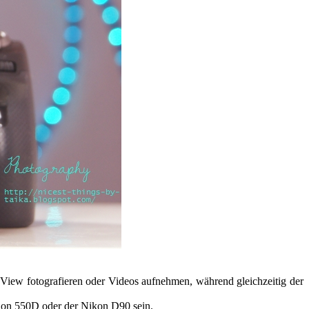
e-View fotografieren oder Videos aufnehmen, während gleichzeitig der
anon 550D oder der Nikon D90 sein.